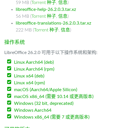
59 MB (
Torrent 种子
,
信息
)
libreoffice-help-26.2.0.3.tar.xz
56 MB (
Torrent 种子
,
信息
)
libreoffice-translations-26.2.0.3.tar.xz
222 MB (
Torrent 种子
,
信息
)
操作系统
LibreOffice 26.2.0 可用于以下操作系统和架构:
Linux Aarch64 (deb)
Linux Aarch64 (rpm)
Linux x64 (deb)
Linux x64 (rpm)
macOS (Aarch64/Apple Silicon)
macOS x86_64 (需要 10.14 或更高版本)
Windows (32 bit, deprecated)
Windows Aarch64
Windows x86_64 (需要 7 或更高版本)