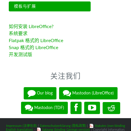
模板与扩展
如何安装 LibreOffice?
系统要求
Flatpak 格式的 LibreOffice
Snap 格式的 LibreOffice
开发测试版
关注我们
Our blog
Mastodon (LibreOffice)
Mastodon (TDF)
Impressum (法律信息)
|
Datenschutzerklärung (隐私政策)
|
Statutes (non-binding
English translation)
-
Satzung (binding German version)
| Copyright information: