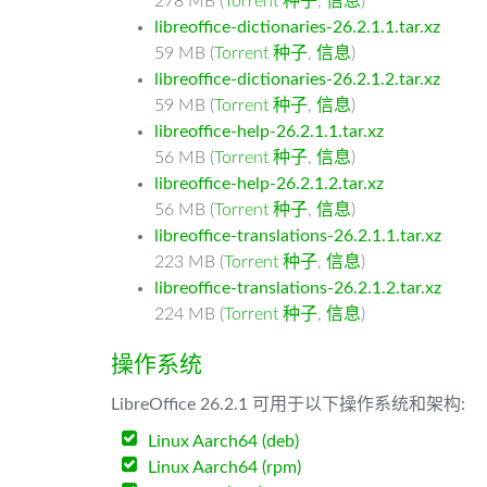
278 MB (
Torrent 种子
,
信息
)
libreoffice-dictionaries-26.2.1.1.tar.xz
59 MB (
Torrent 种子
,
信息
)
libreoffice-dictionaries-26.2.1.2.tar.xz
59 MB (
Torrent 种子
,
信息
)
libreoffice-help-26.2.1.1.tar.xz
56 MB (
Torrent 种子
,
信息
)
libreoffice-help-26.2.1.2.tar.xz
56 MB (
Torrent 种子
,
信息
)
libreoffice-translations-26.2.1.1.tar.xz
223 MB (
Torrent 种子
,
信息
)
libreoffice-translations-26.2.1.2.tar.xz
224 MB (
Torrent 种子
,
信息
)
操作系统
LibreOffice 26.2.1 可用于以下操作系统和架构:
Linux Aarch64 (deb)
Linux Aarch64 (rpm)