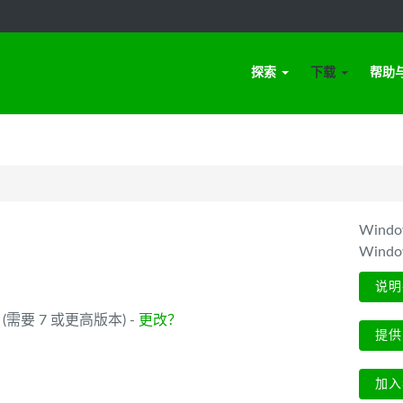
探索
下载
帮助
Win
Wind
说明
_64 (需要 7 或更高版本) -
更改？
提供
加入