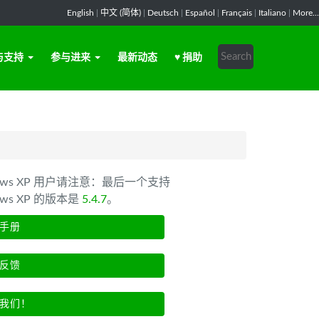
English
|
中文 (简体)
|
Deutsch
|
Español
|
Français
|
Italiano
|
More...
与支持
参与进来
最新动态
♥ 捐助
dows XP 用户请注意：最后一个支持
ows XP 的版本是
5.4.7
。
手册
反馈
我们！