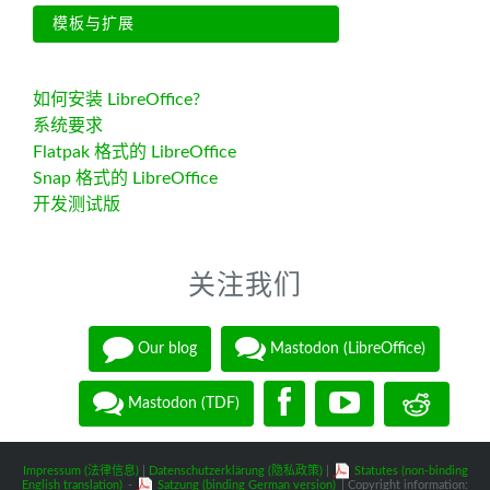
模板与扩展
如何安装 LibreOffice?
系统要求
Flatpak 格式的 LibreOffice
Snap 格式的 LibreOffice
开发测试版
关注我们
Our blog
Mastodon (LibreOffice)
Mastodon (TDF)
Impressum (法律信息)
|
Datenschutzerklärung (隐私政策)
|
Statutes (non-binding
English translation)
-
Satzung (binding German version)
| Copyright information: