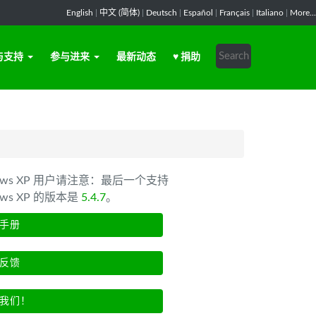
English
|
中文 (简体)
|
Deutsch
|
Español
|
Français
|
Italiano
|
More...
与支持
参与进来
最新动态
♥ 捐助
dows XP 用户请注意：最后一个支持
ows XP 的版本是
5.4.7
。
手册
反馈
我们！