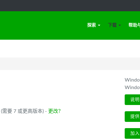
探索
下载
帮助
Win
Wind
说明
_64 (需要 7 或更高版本) -
更改？
提供
加入