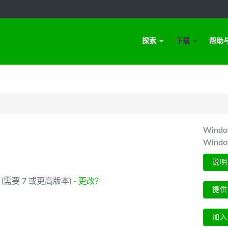
探索
下载
帮助
Win
Wind
说明
_64 (需要 7 或更高版本) -
更改？
提供
加入