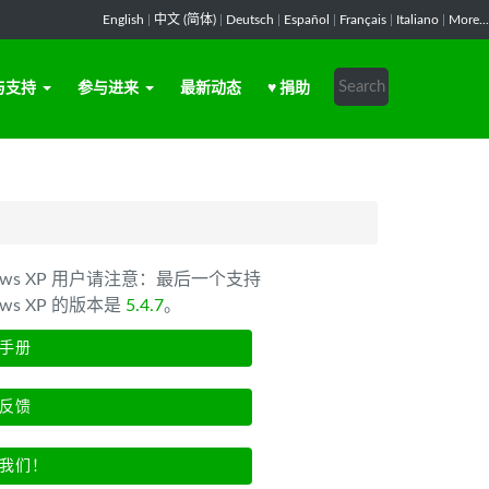
English
|
中文 (简体)
|
Deutsch
|
Español
|
Français
|
Italiano
|
More...
与支持
参与进来
最新动态
♥ 捐助
dows XP 用户请注意：最后一个支持
ows XP 的版本是
5.4.7
。
手册
反馈
我们！