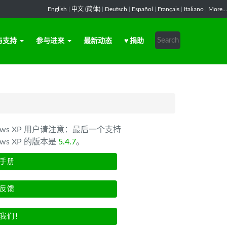
English
|
中文 (简体)
|
Deutsch
|
Español
|
Français
|
Italiano
|
More...
与支持
参与进来
最新动态
♥ 捐助
dows XP 用户请注意：最后一个支持
ows XP 的版本是
5.4.7
。
手册
反馈
我们！