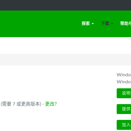
探索
下载
帮助
Win
Wind
说明
_64 (需要 7 或更高版本) -
更改？
提供
加入