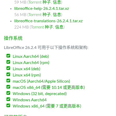
59 MB (
Torrent 种子
,
信息
)
libreoffice-help-26.2.4.1.tar.xz
56 MB (
Torrent 种子
,
信息
)
libreoffice-translations-26.2.4.1.tar.xz
224 MB (
Torrent 种子
,
信息
)
操作系统
LibreOffice 26.2.4 可用于以下操作系统和架构:
Linux Aarch64 (deb)
Linux Aarch64 (rpm)
Linux x64 (deb)
Linux x64 (rpm)
macOS (Aarch64/Apple Silicon)
macOS x86_64 (需要 10.14 或更高版本)
Windows (32 bit, deprecated)
Windows Aarch64
Windows x86_64 (需要 7 或更高版本)