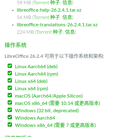
59 MB (
Torrent 种子
,
信息
)
libreoffice-help-26.2.4.1.tar.xz
56 MB (
Torrent 种子
,
信息
)
libreoffice-translations-26.2.4.1.tar.xz
224 MB (
Torrent 种子
,
信息
)
操作系统
LibreOffice 26.2.4 可用于以下操作系统和架构:
Linux Aarch64 (deb)
Linux Aarch64 (rpm)
Linux x64 (deb)
Linux x64 (rpm)
macOS (Aarch64/Apple Silicon)
macOS x86_64 (需要 10.14 或更高版本)
Windows (32 bit, deprecated)
Windows Aarch64
Windows x86_64 (需要 7 或更高版本)