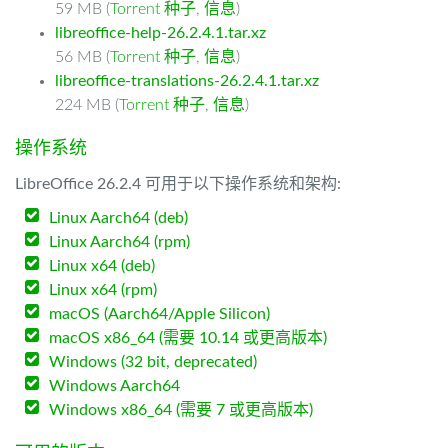
59 MB (
Torrent 种子
,
信息
)
libreoffice-help-26.2.4.1.tar.xz
56 MB (
Torrent 种子
,
信息
)
libreoffice-translations-26.2.4.1.tar.xz
224 MB (
Torrent 种子
,
信息
)
操作系统
LibreOffice 26.2.4 可用于以下操作系统和架构:
Linux Aarch64 (deb)
Linux Aarch64 (rpm)
Linux x64 (deb)
Linux x64 (rpm)
macOS (Aarch64/Apple Silicon)
macOS x86_64 (需要 10.14 或更高版本)
Windows (32 bit, deprecated)
Windows Aarch64
Windows x86_64 (需要 7 或更高版本)