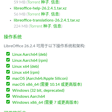
59 MB (
Torrent 种子
,
信息
)
libreoffice-help-26.2.4.1.tar.xz
56 MB (
Torrent 种子
,
信息
)
libreoffice-translations-26.2.4.1.tar.xz
224 MB (
Torrent 种子
,
信息
)
操作系统
LibreOffice 26.2.4 可用于以下操作系统和架构:
Linux Aarch64 (deb)
Linux Aarch64 (rpm)
Linux x64 (deb)
Linux x64 (rpm)
macOS (Aarch64/Apple Silicon)
macOS x86_64 (需要 10.14 或更高版本)
Windows (32 bit, deprecated)
Windows Aarch64
Windows x86_64 (需要 7 或更高版本)