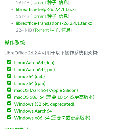
59 MB (
Torrent 种子
,
信息
)
libreoffice-help-26.2.4.1.tar.xz
56 MB (
Torrent 种子
,
信息
)
libreoffice-translations-26.2.4.1.tar.xz
224 MB (
Torrent 种子
,
信息
)
操作系统
LibreOffice 26.2.4 可用于以下操作系统和架构:
Linux Aarch64 (deb)
Linux Aarch64 (rpm)
Linux x64 (deb)
Linux x64 (rpm)
macOS (Aarch64/Apple Silicon)
macOS x86_64 (需要 10.14 或更高版本)
Windows (32 bit, deprecated)
Windows Aarch64
Windows x86_64 (需要 7 或更高版本)