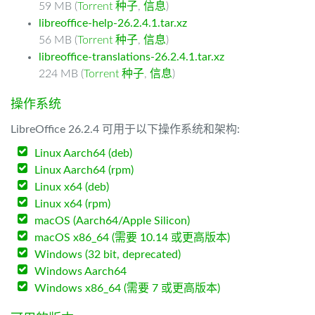
59 MB (
Torrent 种子
,
信息
)
libreoffice-help-26.2.4.1.tar.xz
56 MB (
Torrent 种子
,
信息
)
libreoffice-translations-26.2.4.1.tar.xz
224 MB (
Torrent 种子
,
信息
)
操作系统
LibreOffice 26.2.4 可用于以下操作系统和架构:
Linux Aarch64 (deb)
Linux Aarch64 (rpm)
Linux x64 (deb)
Linux x64 (rpm)
macOS (Aarch64/Apple Silicon)
macOS x86_64 (需要 10.14 或更高版本)
Windows (32 bit, deprecated)
Windows Aarch64
Windows x86_64 (需要 7 或更高版本)