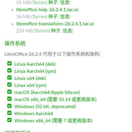
59 MB (
Torrent 种子
,
信息
)
libreoffice-help-26.2.4.1.tar.xz
56 MB (
Torrent 种子
,
信息
)
libreoffice-translations-26.2.4.1.tar.xz
224 MB (
Torrent 种子
,
信息
)
操作系统
LibreOffice 26.2.4 可用于以下操作系统和架构:
Linux Aarch64 (deb)
Linux Aarch64 (rpm)
Linux x64 (deb)
Linux x64 (rpm)
macOS (Aarch64/Apple Silicon)
macOS x86_64 (需要 10.14 或更高版本)
Windows (32 bit, deprecated)
Windows Aarch64
Windows x86_64 (需要 7 或更高版本)