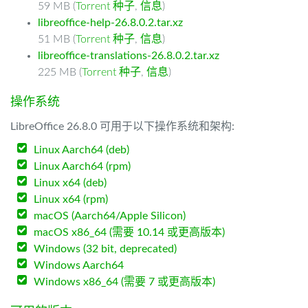
59 MB (
Torrent 种子
,
信息
)
libreoffice-help-26.8.0.2.tar.xz
51 MB (
Torrent 种子
,
信息
)
libreoffice-translations-26.8.0.2.tar.xz
225 MB (
Torrent 种子
,
信息
)
操作系统
LibreOffice 26.8.0 可用于以下操作系统和架构:
Linux Aarch64 (deb)
Linux Aarch64 (rpm)
Linux x64 (deb)
Linux x64 (rpm)
macOS (Aarch64/Apple Silicon)
macOS x86_64 (需要 10.14 或更高版本)
Windows (32 bit, deprecated)
Windows Aarch64
Windows x86_64 (需要 7 或更高版本)