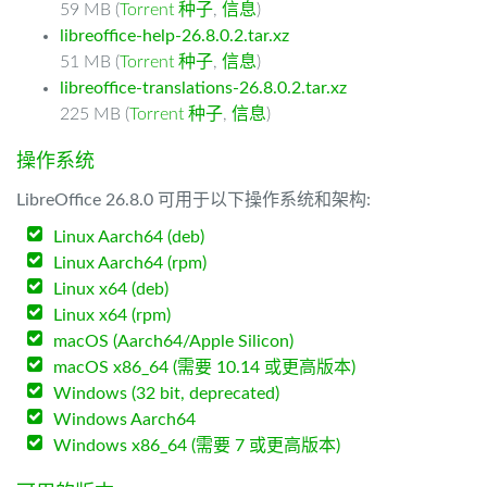
59 MB (
Torrent 种子
,
信息
)
libreoffice-help-26.8.0.2.tar.xz
51 MB (
Torrent 种子
,
信息
)
libreoffice-translations-26.8.0.2.tar.xz
225 MB (
Torrent 种子
,
信息
)
操作系统
LibreOffice 26.8.0 可用于以下操作系统和架构:
Linux Aarch64 (deb)
Linux Aarch64 (rpm)
Linux x64 (deb)
Linux x64 (rpm)
macOS (Aarch64/Apple Silicon)
macOS x86_64 (需要 10.14 或更高版本)
Windows (32 bit, deprecated)
Windows Aarch64
Windows x86_64 (需要 7 或更高版本)