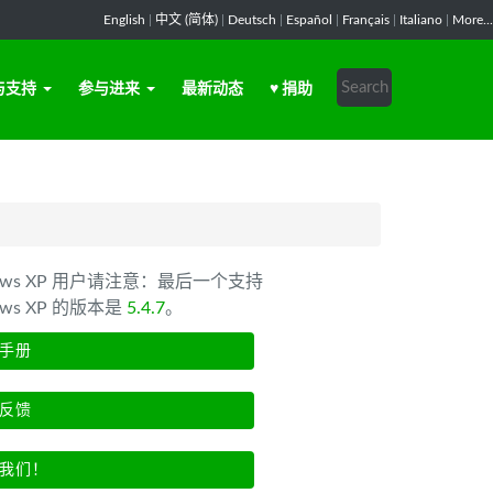
English
|
中文 (简体)
|
Deutsch
|
Español
|
Français
|
Italiano
|
More...
与支持
参与进来
最新动态
♥ 捐助
dows XP 用户请注意：最后一个支持
ows XP 的版本是
5.4.7
。
手册
反馈
我们！