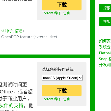
下载
探索 
Torrent 种子
,
信息
模板
rent 种子
,
信息
)
 OpenPGP feature (external site)
如何安装 
系统要
Flatpa
Snap 
开发测
选择您的操作系统:
但测试时间更
下载
ffice，或者您
对于商业用户，
Torrent 种子
,
信息
伙伴的支持
，他