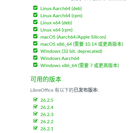
Linux Aarch64 (deb)
Linux Aarch64 (rpm)
Linux x64 (deb)
Linux x64 (rpm)
macOS (Aarch64/Apple Silicon)
macOS x86_64 (需要 10.14 或更高版本)
Windows (32 bit, deprecated)
Windows Aarch64
Windows x86_64 (需要 7 或更高版本)
可用的版本
LibreOffice 有以下的
已发布版本
:
26.2.5
26.2.4
26.2.3
26.2.2
26.2.1