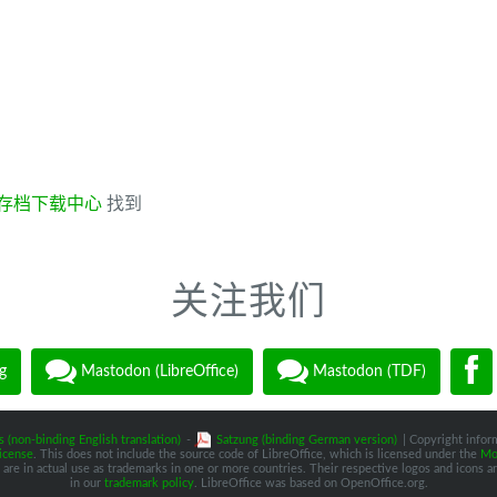
存档下载中心
找到
关注我们
g
Mastodon (LibreOffice)
Mastodon (TDF)
s (non-binding English translation)
-
Satzung (binding German version)
| Copyright inform
icense
. This does not include the source code of LibreOffice, which is licensed under the
Moz
are in actual use as trademarks in one or more countries. Their respective logos and icons are
in our
trademark policy
. LibreOffice was based on OpenOffice.org.