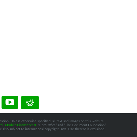
ation: Unless otherwise specified, all text and images on this website
illa Public License v2.0
. “LibreOffice” and “The Document Foundation”
 also subject to international copyright laws. Use thereof is explained