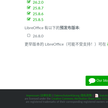
26.2.0
25.8.7
25.8.6
25.8.5
LibreOffice 有以下的
预发布版本
:
26.8.0
更早版本的 LibreOffice（可能不受支持！）可在
Our blo
Impressum (法律信息)
|
Datenschutzerklärung (隐私政策)
|
Statute
are licensed under the
Creative Commons Attribution-Share Alike 3.0 L
are registered trademarks of their corresponding registered owners or 