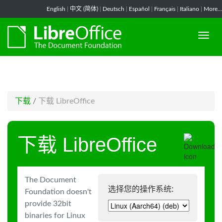
-->
English
|
中文 (简体)
|
Deutsch
|
Español
|
Français
|
Italiano
|
More...
下载
/
下载 LibreOffice
下载 LibreOffice
The Document
选择您的操作系统:
Foundation doesn't
provide 32bit
binaries for Linux