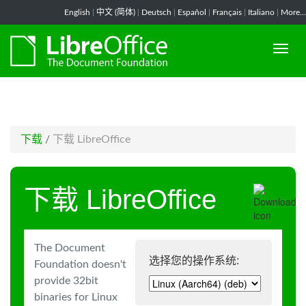
-->
English
|
中文 (简体)
|
Deutsch
|
Español
|
Français
|
Italiano
|
More...
下载
/
下载 LibreOffice
下载 LibreOffice
The Document
选择您的操作系统:
Foundation doesn't
provide 32bit
binaries for Linux