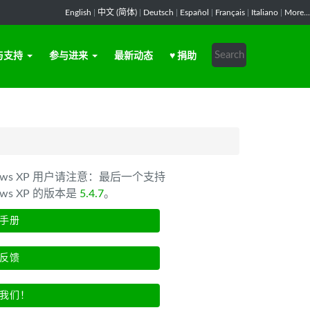
English
|
中文 (简体)
|
Deutsch
|
Español
|
Français
|
Italiano
|
More...
与支持
参与进来
最新动态
♥ 捐助
dows XP 用户请注意：最后一个支持
ows XP 的版本是
5.4.7
。
手册
反馈
我们！