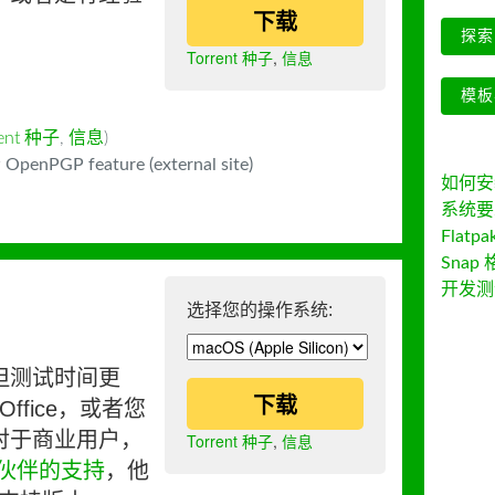
下载
探索 
Torrent 种子
,
信息
模板
rent 种子
,
信息
)
 OpenPGP feature (external site)
如何安装 
系统要
Flatpa
Snap 
开发测
选择您的操作系统:
但测试时间更
下载
ffice，或者您
对于商业用户，
Torrent 种子
,
信息
伙伴的支持
，他