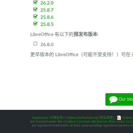
26.2.0
25.8.7
25.8.6
25.8.5
LibreOffice 有以下的
预发布版本
:
26.8.0
更早版本的 LibreOffice（可能不受支持！）可在
Our blo
Impressum (法律信息)
|
Datenschutzerklärung (隐私政策)
|
Statute
are licensed under the
Creative Commons Attribution-Share Alike 3.0 L
are registered trademarks of their corresponding registered owners or 