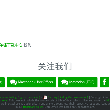
存档下载中心
找到
关注我们
g
Mastodon (LibreOffice)
Mastodon (TDF)
s (non-binding English translation)
-
Satzung (binding German version)
| Copyright inform
icense
. This does not include the source code of LibreOffice, which is licensed under the
Moz
are in actual use as trademarks in one or more countries. Their respective logos and icons are
in our
trademark policy
. LibreOffice was based on OpenOffice.org.