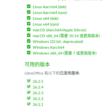
Linux Aarch64 (deb)
Linux Aarch64 (rpm)
Linux x64 (deb)
Linux x64 (rpm)
macOS (Aarch64/Apple Silicon)
macOS x86_64 (需要 10.14 或更高版本)
Windows (32 bit, deprecated)
Windows Aarch64
Windows x86_64 (需要 7 或更高版本)
可用的版本
LibreOffice 有以下的
已发布版本
:
26.2.5
26.2.4
26.2.3
26.2.2
26.2.1