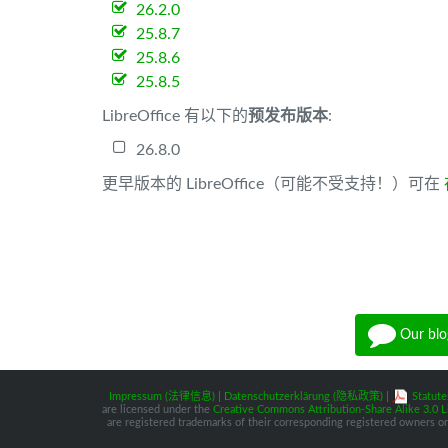
26.2.0
25.8.7
25.8.6
25.8.5
LibreOffice 有以下的
预发布版本
:
26.8.0
更早版本的 LibreOffice（可能不受支持！）可在
Our blo
Impressum (法律信息)
|
Datenschutzerklärung (隐私政策)
|
Statute
are licensed under the
Creative Commons Attribution-Share Alike 3.0 L
are registered trademarks of their corresponding registered owners or 