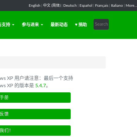
English
|
中文 (简体)
|
Deutsch
|
Español
|
Français
|
Italiano
|
More...
与支持
参与进来
最新动态
♥ 捐助
dows XP 用户请注意：最后一个支持
ows XP 的版本是
5.4.7
。
手册
反馈
我们！