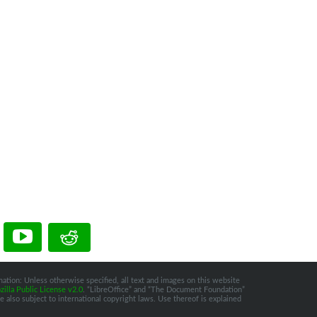
ation: Unless otherwise specified, all text and images on this website
illa Public License v2.0
. “LibreOffice” and “The Document Foundation”
 also subject to international copyright laws. Use thereof is explained