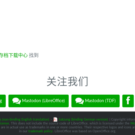
存档下载中心
找到
关注我们
g
Mastodon (LibreOffice)
Mastodon (TDF)
s (non-binding English translation)
-
Satzung (binding German version)
| Copyright inform
icense
. This does not include the source code of LibreOffice, which is licensed under the
Moz
are in actual use as trademarks in one or more countries. Their respective logos and icons are
in our
trademark policy
. LibreOffice was based on OpenOffice.org.