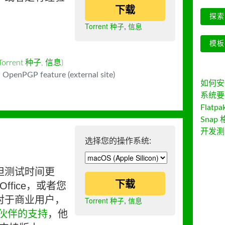
下载
探索 
Torrent 种子
,
信息
模板
Torrent 种子
,
信息
)
 OpenPGP feature (external site)
如何安装 
系统要
Flatpa
Snap 
开发测
选择您的操作系统:
但测试时间更
下载
ffice，或者您
对于商业用户，
Torrent 种子
,
信息
伙伴的支持
，他