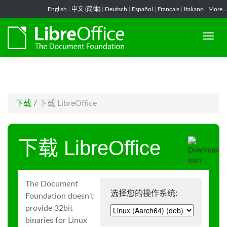
-->
English
|
中文 (简体)
|
Deutsch
|
Español
|
Français
|
Italiano
|
More...
下载
/
下载 LibreOffice
下载 LibreOffice
The Document
选择您的操作系统:
Foundation doesn't
provide 32bit
binaries for Linux