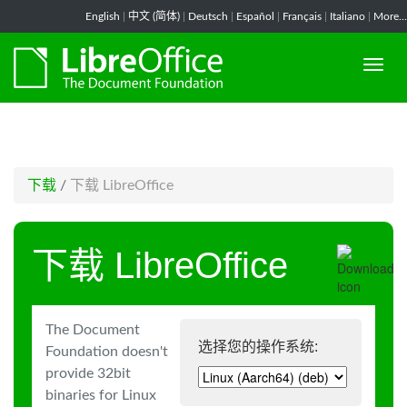
-->
English
|
中文 (简体)
|
Deutsch
|
Español
|
Français
|
Italiano
|
More...
下载
/
下载 LibreOffice
下载 LibreOffice
The Document
选择您的操作系统:
Foundation doesn't
provide 32bit
binaries for Linux