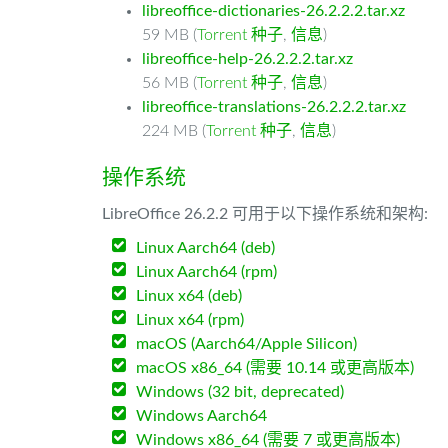
libreoffice-dictionaries-26.2.2.2.tar.xz
59 MB (
Torrent 种子
,
信息
)
libreoffice-help-26.2.2.2.tar.xz
56 MB (
Torrent 种子
,
信息
)
libreoffice-translations-26.2.2.2.tar.xz
224 MB (
Torrent 种子
,
信息
)
操作系统
LibreOffice 26.2.2 可用于以下操作系统和架构:
Linux Aarch64 (deb)
Linux Aarch64 (rpm)
Linux x64 (deb)
Linux x64 (rpm)
macOS (Aarch64/Apple Silicon)
macOS x86_64 (需要 10.14 或更高版本)
Windows (32 bit, deprecated)
Windows Aarch64
Windows x86_64 (需要 7 或更高版本)