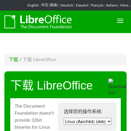
-->
English
|
中文 (简体)
|
Deutsch
|
Español
|
Français
|
Italiano
|
More...
下载
/
下载 LibreOffice
下载 LibreOffice
The Document
选择您的操作系统:
Foundation doesn't
provide 32bit
binaries for Linux