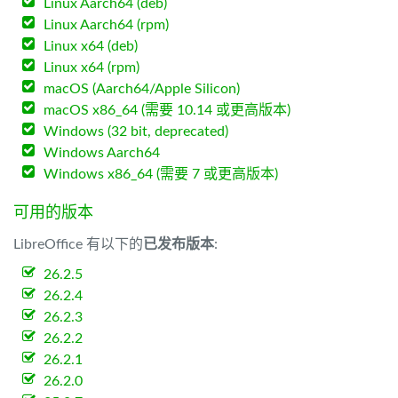
Linux Aarch64 (deb)
Linux Aarch64 (rpm)
Linux x64 (deb)
Linux x64 (rpm)
macOS (Aarch64/Apple Silicon)
macOS x86_64 (需要 10.14 或更高版本)
Windows (32 bit, deprecated)
Windows Aarch64
Windows x86_64 (需要 7 或更高版本)
可用的版本
LibreOffice 有以下的
已发布版本
:
26.2.5
26.2.4
26.2.3
26.2.2
26.2.1
26.2.0