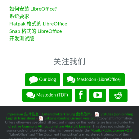
如何安装 LibreOffice?
系统要求
Flatpak 格式的 LibreOffice
Snap 格式的 LibreOffice
开发测试版
关注我们
Our blog
Mastodon (LibreOffice)
Mastodon (TDF)
Impressum (法律信息)
|
Datenschutzerklärung (隐私政策)
|
Statutes (non-binding
English translation)
-
Satzung (binding German version)
| Copyright information:
Unless otherwise specified, all text and images on this website are licensed under the
Creative Commons Attribution-Share Alike 3.0 License
. This does not include the
source code of LibreOffice, which is licensed under the
Mozilla Public License v2.0
.
“LibreOffice” and “The Document Foundation” are registered trademarks of their
corresponding registered owners or are in actual use as trademarks in one or more