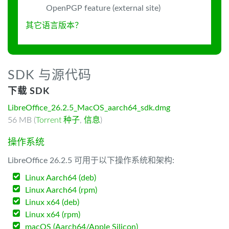
OpenPGP feature (external site)
其它语言版本？
SDK 与源代码
下载 SDK
LibreOffice_26.2.5_MacOS_aarch64_sdk.dmg
56 MB (
Torrent 种子
,
信息
)
操作系统
LibreOffice 26.2.5 可用于以下操作系统和架构:
Linux Aarch64 (deb)
Linux Aarch64 (rpm)
Linux x64 (deb)
Linux x64 (rpm)
macOS (Aarch64/Apple Silicon)